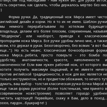
отверстий под накладками - нам нужен вес для рубки веток.
Есть секретики, как сделать, чтобы держалось мертво без них.
:)
Форма ручки. Да, традиционный нож Мирса имеет чисто
английский дизайн и корни. Но я то их не имею. Шаблон ручки
мы немного перерабатываем по хотелкам будующего
владельца, делаем его более плоским, современным, называя
"Модерном", или наоборот, приводя к классическим
пропорциям ножа Мирса. Все ручки удобны лично мне, а также
всем, кто держал в руках. Безоговорочно, без всяких "а вот бы
еще...":) Но есть нюанс. Классическая бочкообразная форма
ножа Мирса....ребята, просто поверьте - это бомба по
удобству, анатомичности, красоте, наполненности и
законченности! Если вам нужен рабочий нож, от которого вы
хотите получить максимум ощущений, и не имеете ничего
против английской традиционности, а нож для вас является не
только инструментом, но и предметом обожания, то нечего тут
думать, ваш выбор - толстая классическая ручка-бочка Мирса! А
еще такая форма рукоятки (более толстенькая, чем принято в
современном ножестроении) позволяет гораздо удобнее
чистить картошку!!! Первейшее, скажу я Вам, дело в поход....
эээээ, пардон....бушкрафте! :)