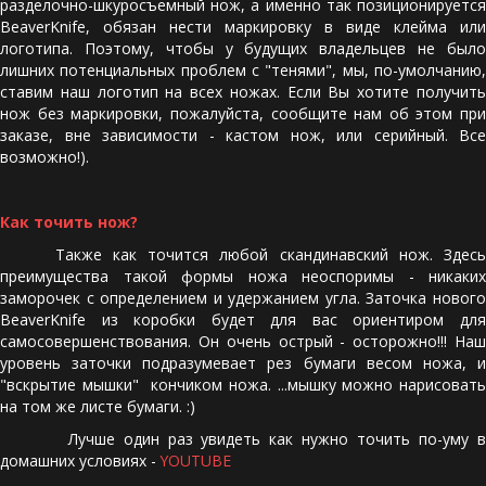
разделочно-шкуросъемный нож, а именно так позиционируется
BeaverKnife, обязан нести маркировку в виде клейма или
логотипа. Поэтому, чтобы у будущих владельцев не было
лишних потенциальных проблем с "тенями", мы, по-умолчанию,
ставим наш логотип на всех ножах. Если Вы хотите получить
нож без маркировки, пожалуйста, сообщите нам об этом при
заказе, вне зависимости - кастом нож, или серийный. Все
возможно!).
Как точить нож?
Также как точится любой скандинавский нож. Здесь
преимущества такой формы ножа неоспоримы - никаких
заморочек с определением и удержанием угла. Заточка нового
BeaverKnife из коробки будет для вас ориентиром для
самосовершенствования. Он очень острый - осторожно!!! Наш
уровень заточки подразумевает рез бумаги весом ножа, и
"вскрытие мышки" кончиком ножа. ...мышку можно нарисовать
на том же листе бумаги. :)
Лучше один раз увидеть как нужно точить по-уму в
домашних условиях -
YOUTUBE