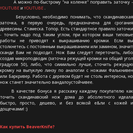
А можно по-быстрому "на коленке" поправить заточку -
YOUTUBE
и
YOUTUBE
.
Безусловно, необходимо понимать, что скандинавская
заточка, в первую очередь, предназначена для срогания
древесины. Стамеска. Топор. Есть стандартное правило заточки
- точить надо под таким углом, при котором ваши типовые
работы не приводят к выкрашиванию кромки. Если вы
столкнетесь с постоянным выкрашиванием или замином, значит
сканди Вам не подходит. Нож Вам следует переточить, либо
создав микроподводик (заточка режущей кромки на общий угол
градусов 50), либо, что сиииильно лучше, сточить режущую
кромку на выпуклую линзу по аналогии с ножами Фалькнивен
или Баркривер. Работа с деревом будет не столь интересна, но
нож станет значительно вандалоустойчивее.
В качестве бонуса я расскажу каждому покупателю как
точить скандинавский нож дома до абсолютного идеала
быстро, просто, дешево, и без всякой е&ли с кожей и
дощечками! :)
Как купить BeaverKnife? 