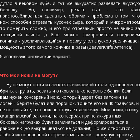
дупло в вековом дубе, и тут же аккуратно разделать вкусную
белочку.... Но, например, резать сыр - это надо
приспосабливаться сделать с обоими - проблема в том, что
нож способен отрезать кусочек сыра, который и микрометром
то померить сложно, и его при отрезании просто не видно за
толщиной клинка ;) Еще можно заморочиться сведением
кончика - увеличивающийся к носику угол спусков увеличивает
мощность этого самого кончика в разы (BeaverKnife America)...
Я использую английский вариант.
Что мои ножи не могут? 
     Ну не могут ножи из легкозатачиваемой стали одновременно 
брить, стругать, резать и открывать консервные банки. Если 
вам нужен консервный нож, который дерет без заточки 18 
лосей - берите булат или порошок, точите его на 40 градусов, и 
не возникайте, что нож не стругает деревяху...Мои ножи, в силу 
скандинавской заточки, на консервах при не аккуратных 
боковых нагрузках будут заминаться и деформироваться в 
районе РК (но выкрашиваться не должны!). То же относится к 
любой их поперечной встрече с металлом - режущую кромку, 