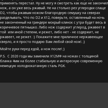
применять перестал. Ну не могу я смотреть как еще не закончил 
нож, а он уже весь ржавый. Не на столько рез углеродки слаще 
D2, чтобы ржавым ножом благородную семушку на северах 
разделывать. Что по D2 и Х12, поверьте, оставленный на ночь 
не законченный на гриндере мокрый клинок с утра будет весь в 
коричневое пятнышко. Либо нож содержит углерод, ржавеет в 
той  или иной степени, и режет, либо нет - не содержит, не 
ржавеет, не режет. :) Покажите мне приличное нержавеющее 
сверло, и я просто подарю Вам любой свой нож!. ;)
Мойте руки перед едой, а нож после! ;) 
P.S.  С 2020 года мы заменили Х12МФ на ножах с толщиной 
бланка 4мм на более стабильную и интересную современную 
немецкую холоднокатанную сталь PGK. 