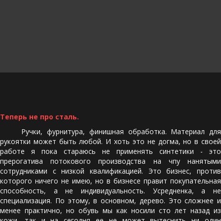
Теперь не про сталь.
Ручки, фурнитура, финишная обработка. Материал для
рукоятки может быть любой. И хоть это не догма, но в своей
работе я пока стараюсь не применять синтетики - это
прерогатива потокового производства на чпу нанятыми
сотрудниками с низкой квалификацией. Это бизнес, против
которого ничего не имею, но в бизнесе правит покупательная
способность, а не индивидуальность. Усредненка, а не
специализация. По этому, в основном, дерево. Это сложнее и
менее практично, но обувь мы как носили сто лет назад из
кожи, так и на сегодня ее не может вытеснить ни один