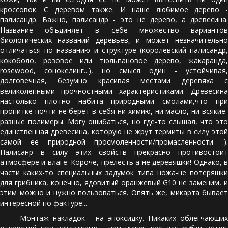
кроссовок. С деревом также. И наше любимое дерево -
палисандр. Важно, палисандр - это не дерево, а древесина.
Название объдиняет в себе множество вариантов
биологических названий деревьев, и может незначительно
отличаться по названию и структуре (королевский палисандр,
кокоболо, розовое или тюльпановое дерево, жакаранда,
rosewood, сонокелинг...), но смысл один - устойчивая,
долговечная, безумно красивая местами деревяха с
великолепными прочностными характеристиками. Древесина
настолько плотно набита природными смолами,что при
пропитке почти не берет в себя ни химию, ни масло, ни всякие-
разные полимеры. Могу ошибаться, но где-то слышал, что это
единственная древесина, которую не жрут термиты в силу этой
самой ее природной просмоленности/промасленности :).
Палисанр в силу этих свойств прекрасно противостоит
атмосфере и влаге. Короче, прелесть а не деревяшки! Однако, в
части каких-то специальных задумок типа ножа-не потеряшки
для грибника, конечно, ядовитый оранжевый G10 не заменим, и
этим можно и нужно пользоваться. Опять же, микарта бывает
интересной по фактуре...
Монтаж накладок - на эпоксидку. Никаких облегчающих