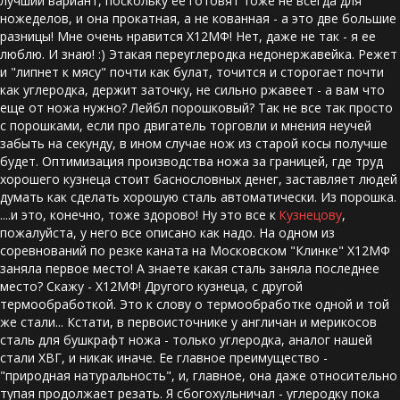
лучший вариант, поскольку ее готовят тоже не всегда для 
ножеделов, и она прокатная, а не кованная - а это две большие 
разницы! Мне очень нравится Х12МФ! Нет, даже не так - я ее 
люблю. И знаю! :) Этакая переуглеродка недонержавейка. Режет 
и "липнет к мясу" почти как булат, точится и сторогает почти 
как углеродка, держит заточку, не сильно ржавеет - а вам что 
еще от ножа нужно? Лейбл порошковый? Так не все так просто 
с порошками, если про двигатель торговли и мнения неучей 
забыть на секунду, в ином случае нож из старой косы получше 
будет. Оптимизация производства ножа за границей, где труд 
хорошего кузнеца стоит баснословных денег, заставляет людей 
думать как сделать хорошую сталь автоматически. Из порошка. 
....и это, конечно, тоже здорово! Ну это все к 
Кузнецову
, 
пожалуйста, у него все описано как надо. На одном из 
соревнований по резке каната на Московском "Клинке" Х12МФ 
заняла первое место! А знаете какая сталь заняла последнее 
место? Скажу - Х12МФ! Другого кузнеца, с другой 
термообработкой. Это к слову о термообработке одной и той 
же стали... Кстати, в первоисточнике у англичан и мерикосов 
сталь для бушкрафт ножа - только углеродка, аналог нашей 
стали ХВГ, и никак иначе. Ее главное преимущество - 
"природная натуральность", и, главное, она даже относительно 
тупая продолжает резать. Я сбогохульничал - углеродку пока 