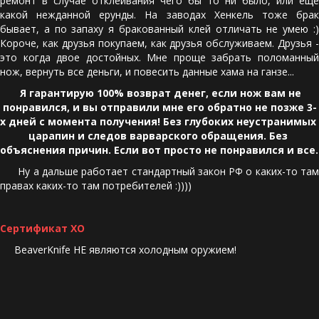
ремонт в случае отклеивания чего бы то ни было, или еще
какой нежданной ерунды. На заводах Хенкель тоже брак
бывает, а по запаху я бракованный клей отличать не умею :)
Короче, как друзья покупаем, как друзья обслуживаем. Друзья -
это когда двое достойных. Мне проще забрать поломанный
нож, вернуть все деньги, и повесить данные хама на ганзе...
 Я гарантирую 100% возврат денег, если нож вам не 
понравился, и вы отправили мне его обратно не позже 3-
х дней с момента получения! Без глубоких неустранимых 
царапин и следов варварского обращения. Без 
объяснения причин. Если вот просто не понравился и все.
Ну а дальше работает стандартный закон РФ о каких-то там
правах каких-то там потребителей :))))
Сертификат ХО
BeaverKnife НЕ являются холодным оружием!