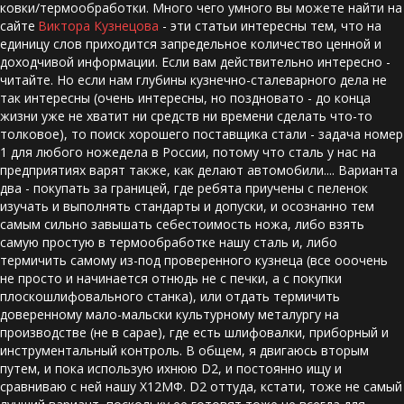
ковки/термообработки. Много чего умного вы можете найти на 
сайте 
Виктора Кузнецова
 - эти статьи интересны тем, что на 
единицу слов приходится запредельное количество ценной и 
доходчивой информации. Если вам действительно интересно - 
читайте. Но если нам глубины кузнечно-сталеварного дела не 
так интересны (очень интересны, но поздновато - до конца 
жизни уже не хватит ни средств ни времени сделать что-то 
толковое), то поиск хорошего поставщика стали - задача номер 
1 для любого ножедела в России, потому что сталь у нас на 
предприятиях варят также, как делают автомобили.... Варианта 
два - покупать за границей, где ребята приучены с пеленок 
изучать и выполнять стандарты и допуски, и осознанно тем 
самым сильно завышать себестоимость ножа, либо взять 
самую простую в термообработке нашу сталь и, либо 
термичить самому из-под проверенного кузнеца (все ооочень 
не просто и начинается отнюдь не с печки, а с покупки 
плоскошлифовального станка), или отдать термичить 
доверенному мало-мальски культурному металургу на 
производстве (не в сарае), где есть шлифовалки, приборный и 
инструментальный контроль. В общем, я двигаюсь вторым 
путем, и пока использую ихнюю D2, и постоянно ищу и 
сравниваю с ней нашу Х12МФ. D2 оттуда, кстати, тоже не самый 