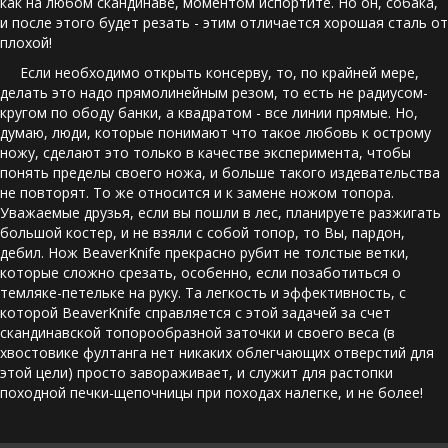
как на любом скандинаве, моментом испортите. Но он, собака, 
и после этого будет резать - этим отличается хорошая сталь от 
плохой! 
     Если необходимо открыть консерву, то, по крайней мере, 
делать это надо прямолинейным резом, то есть не радиусом-
кругом по ободу банки, а квадратом - все линии прямые. Но, 
думаю, люди, которые понимают что такое любовь к острому 
ножу, сделают это только в качестве эксперимента, чтобы 
понять пределы своего ножа, и больше такого издевательства 
не повторят. То же относится и к замене ножом топора. 
Уважаемые друзья, если вы пошли в лес, планируете разжигать 
большой костер, и не взяли с собой топор, то Вы, пардон, 
дебил. Нож BeaverKnife прекрасно рубит не толстые ветки, 
которые сложно срезать, особенно, если позаботиться о 
темляке-петельке на руку. Та легкость и эффективность, с 
которой BeaverKnife справляется с этой задачей за счет 
скандинавской топорообразной заточки и своего веса (в 
хвостовике фултанга нет никаких облегчающих отверстий для 
этой цели) просто завораживает, и служит для растопки 
походной печки-щепочницы при походах налегке, и не более! 