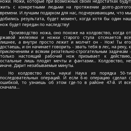
ножи. Ножи, которые при возможных своих недостатках будут
жить с конкретными людьми на протяжении долго-долгого
времени. И лучшим подарком для нас, подчеркивающим, что мы
добились результата, будет момент, когда хотя бы один наш
нож будет передан по наследству!
Производство ножа, оно похоже на колдовство, когда от
ржавой железяки и ножки старого стула отсекается все
лишнее, а внутри просто лежит и молчит он - Нож! Ты его
достаешь, и он начинает говорить - звать тебя в лес, на реку, к
приключениям и всяким резательно-строгательным задачкам -
только настоящий рабочий нож призывает к действию,
остальные лишь плодят мечты и фантазии... Колдовство, не
иначе. Дарит незабываемые минуты.
Но колдовство есть наука! Наука из порядка 50-ти
последовательных операций. И если 6-ю операцию сделал с
ошибкой, то узнаешь об этом где-то в районе 47-й. И все
сначала....