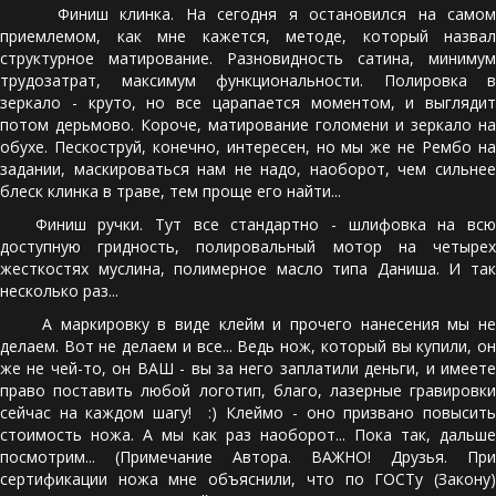
Финиш клинка. На сегодня я остановился на самом
приемлемом, как мне кажется, методе, который назвал
структурное матирование. Разновидность сатина, минимум
трудозатрат, максимум функциональности. Полировка в
зеркало - круто, но все царапается моментом, и выглядит
потом дерьмово. Короче, матирование голомени и зеркало на
обухе. Пескоструй, конечно, интересен, но мы же не Рембо на
задании, маскироваться нам не надо, наоборот, чем сильнее
блеск клинка в траве, тем проще его найти...
Финиш ручки. Тут все стандартно - шлифовка на всю
доступную гридность, полировальный мотор на четырех
жесткостях муслина, полимерное масло типа Даниша. И так
несколько раз...
А маркировку в виде клейм и прочего нанесения мы не
делаем. Вот не делаем и все... Ведь нож, который вы купили, он
же не чей-то, он ВАШ - вы за него заплатили деньги, и имеете
право поставить любой логотип, благо, лазерные гравировки
сейчас на каждом шагу! :) Клеймо - оно призвано повысить
стоимость ножа. А мы как раз наоборот... Пока так, дальше
посмотрим... (Примечание Автора. ВАЖНО! Друзья. При
сертификации ножа мне объяснили, что по ГОСТу (Закону)