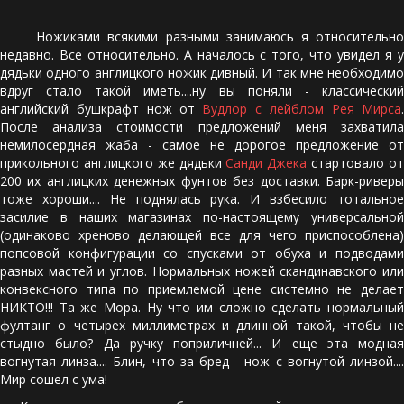
Ножиками всякими разными занимаюсь я относительно
недавно. Все относительно. А началось с того, что увидел я у
дядьки одного англицкого ножик дивный. И так мне необходимо
вдруг стало такой иметь....ну вы поняли - классический
английский бушкрафт нож от
Вудлор с лейблом Рея Мирса
.
После анализа стоимости предложений меня захватила
немилосердная жаба - самое не дорогое предложение от
прикольного англицкого же дядьки
Санди Джека
стартовало о
200 их англицких денежных фунтов без доставки. Барк-риверы
тоже хороши.... Не поднялась рука. И взбесило тотальное
засилие в наших магазинах по-настоящему универсальной
(одинаково хреново делающей все для чего приспособлена)
попсовой конфигурации со спусками от обуха и подводами
разных мастей и углов. Нормальных ножей скандинавского или
конвексного типа по приемлемой цене системно не делает
НИКТО!!! Та же Мора. Ну что им сложно сделать нормальный
фултанг о четырех миллиметрах и длинной такой, чтобы не
стыдно было? Да ручку поприличней... И еще эта модная
вогнутая линза.... Блин, что за бред - нож с вогнутой линзой....
Мир сошел с ума!