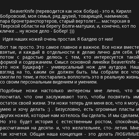
        BeaverKnife (переводится как нож бобра) - это я, Кирилл 
Бобровский, моя семья, ряд друзей, товарищей, наемников, 
пара бронетранспортеров, старый вертолет..... мастерская в 
Тверской области на берегу Волги-матушки, и, конечно, кот по 
кличке ... ну ясное дело - Бобер! :))) 
Идея наших ножей очень простая. Я балдею от них!
Вот так просто. Это самое главное и важное. Все ножи вместе
взятые, и каждый в отдельности я делаю лично для себя. И
потом с радостью делюсь с тем, кто интересуется такой
формой и содержанием. Смысл основной линейки BeaverKnife -
это нож Бушкрафт - универсальный нож для аутдора. Наш
взгляд на то, каким он должен быть. Мы собрали все что
смогли по теме, и постарались воплотить это в реальную жизнь
со своим персональным видением и умением.
Подобные ножи настолько интересны мне лично, что я
посчитал, что они заслуживают того, чтобы посвятить им
остаток своей жизни. Эти ножи теперь для меня все, что я могу,
умею и хочу делать :) . Безусловно, есть огромные пласты и
других ножей, которые нам хотелось бы сделать. И мы сделаем.
Но это будет история с естественным ростом, спокойная,
рассчитанная на десяти- и, что желательнее, сто- летия. Мне
так хочется. Общая наша концепция - это делать ЛЮБИМЫЕ