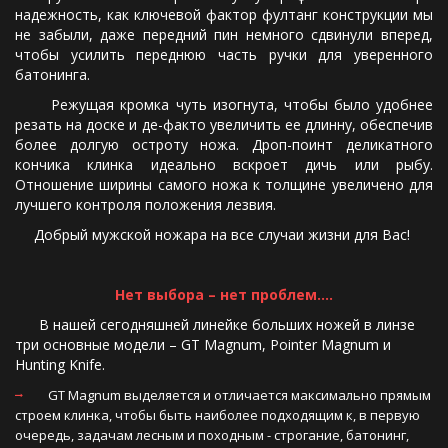
надежность, как ключевой фактор фултанг конструкции мы
не забыли, даже передний пин немного сдвинули вперед,
чтобы усилить переднюю часть ручки для уверенного
батонинга.
Режущая кромка чуть изогнута, чтобы было удобнее
резать на доске и де-факто увеличить ее длинну, обеспечив
более долгую остроту ножа. Дроп-поинт деликатного
кончика клинка идеально вскроет дичь или рыбу.
Отношение ширины самого ножа к толщине увеличено для
лучшего контроля положения лезвия.
Добрый мужской ножара на все случаи жизни для Вас! 
Нет выбора – нет проблем….
      В нашей сегодняшней линейке больших ножей в линзе 
три основные модели – GT Magnum, Pointer Magnum и 
Hunting Knife. 
     GT Magnum выделяется и отличается максимально прямым 
строем клинка, чтобы быть наиболее подходящим к, в первую 
очередь, задачам лесным и походным - строгание, батонинг, 