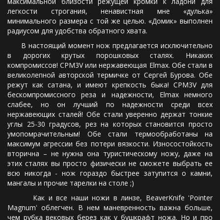
максимальной близости режущей кромки к ладони для
легкости строгания, ненавистная мне «дулька»
минимального размера с той же целью. «Домик» выполнен
радиусом для удобства обратного хвата.
В настоящий момент нож предлагается исключительно
в дорогих крутых порошковых сталях. Никаких
компромиссов! CPM3V или нержавеющая Elmax. Обе стали в
великолепной авторской термичке от Сергей Бурова. Обе
режут как сатана, и имеют крепкость быка! CPM3V для
бескомпромиссного реза и надежности, Elmax немного
слабее, но он лучший по надежности среди всех
нержавеющих сталей! Обе стали уверенно держат тонкие
углы 25-30 градусов, рез на которых становится просто
умопомрачительным! Обе стали термообработаны на
максимум агрессии без потери вязкости. Износостойкость
вторична – не нужна она туристическому ножу, даже на
этих сталях вы просто физически не сможете выбрать ее
всю никогда - нож гораздо быстрее затупится о камни,
мангалы и прочие тарелки на столе ;)
Как и все наши ножи в линзе, BeaverKnife 'Pointer
Magnum' облегчен. В нем маневренность важна больше,
чем рубка вековых берез как у бушкрафт ножа. Но и про