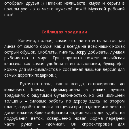
отобрали друзья ;) Никаких излишеств, смузи и серьги в
правом ухе - это чисто мужской нож!!!! Мужской рабочий
нож!
Соблюдая традиции
Конечно, полная, самая что ни на есть настоящая
линза от самого обуха! Как и всегда на всех наших ножах
острый обушок. Скоблить, пилить, искру добывать, лучшая
рыбочистка в мире. Три варианта ножен: английская
классика как самая удобная в использовании, бушкрафт-
ножны для максималистов и составная лакшери версия для
самых дорогих подарков. ;)
Рукоятка ножа, как и всегда, отполирована до
кошачьего блеска, сформирована в наших лучших
традициях с ощутимой бутылочностью, но без излишней
толщины – силовые работы по дереву здесь на втором
плане, а удобство хвата за щечки при разделке или резе на
доске важнее. Крючкообразная задняя часть для удобства
подрубания веток, совершенно новая форма передней
части ручки – «домика». Он спроектирован для