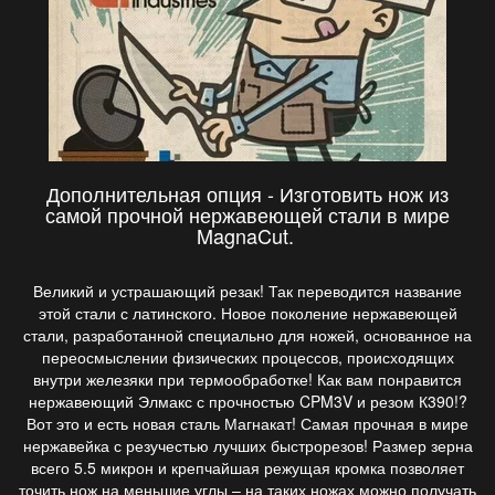
Дополнительная опция - Изготовить нож из
самой прочной нержавеющей стали в мире
MagnaCut.
Великий и устрашающий резак! Так переводится название
этой стали с латинского. Новое поколение нержавеющей
стали, разработанной специально для ножей, основанное на
переосмыслении физических процессов, происходящих
внутри железяки при термообработке! Как вам понравится
нержавеющий Элмакс с прочностью CPM3V и резом К390!?
Вот это и есть новая сталь Магнакат! Самая прочная в мире
нержавейка с резучестью лучших быстрорезов! Размер зерна
всего 5.5 микрон и крепчайшая режущая кромка позволяет
точить нож на меньшие углы – на таких ножах можно получать