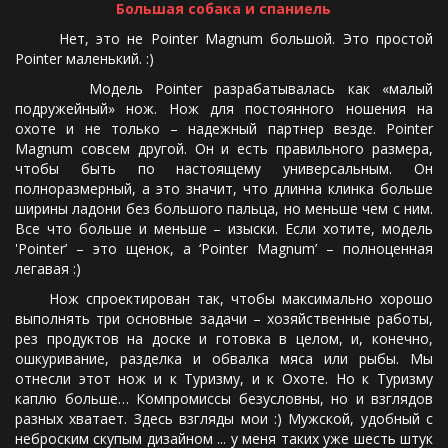
Большая собака и спаниель
Нет, это не Pointer Magnum большой. Это простой
Pointer маленький. :)
Модель Pointer разрабатывалась как «малый
подружейный» нож. Нож для постоянного ношения на
охоте и не только – надежный партнер везде. Pointer
Magnum совсем другой. Он и есть правильного размера,
чтобы быть по настоящему универсальным. Он
полноразмерный, а это значит, что длинна клинка больше
ширины ладони без большого пальца, но меньше чем с ним.
Все что больше и меньше – изыски. Если хотите, модель
'Pointer’ – это щенок, а ‘Pointer Magnum’ – полноценная
легавая :)
Нож спроектирован так, чтобы максимально хорошо
выполнять три основные задачи – хозяйственные работы,
рез продуктов на доске и готовка в целом, и, конечно,
ошкуривание, разделка и обвалка мяса или рыбы. Мы
отнесли этот нож и к Туризму, и к Охоте. Но к Туризму
каплю больше… Компромиссы безусловны, но и взглядов
разных хватает. Здесь взгляды мои :) Мужской, удобный с
неброским скупым дизайном ... у меня таких уже шесть штук