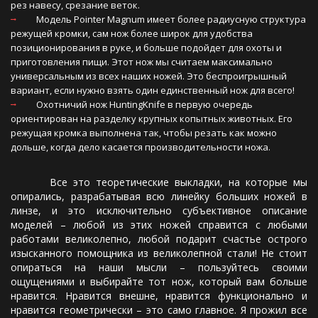
рез навесу, срезание веток.
      Модель Pointer Magnum имеет более радиусную структура 
режущей кромки, сам нож более широк для удобства 
позиционирования в руке, и больше подойдет для охоты и 
приготовления пищи. Этот нож мы считаем максимально 
универсальным из всех наших ножей. Это беспроигрышный 
вариант, если нужно взять один единственный нож для всего!
      Охотничий нож HuntingKnife в первую очередь 
ориентирован на разделку крупных копытных животных. Его 
режущая кромка выполнена так, чтобы резать как можно 
дольше, когда дело касается производительности ножа.
Все это теоретические выкладки, на которые мы
опирались, разрабатывая всю линейку больших ножей в
линзе, и это исключительно субъективное описание
моделей – любой из этих ножей справится с любыми
работами великолепно, любой подарит счастье острого
изысканного помощника из великолепной стали! Не стоит
опираться на наши мысли – пользуйтесь своими
ощущениями и выбирайте тот нож, который вам больше
нравится. Нравится внешне, нравится функционально и
нравится геометрически – это само главное. Я прожил все