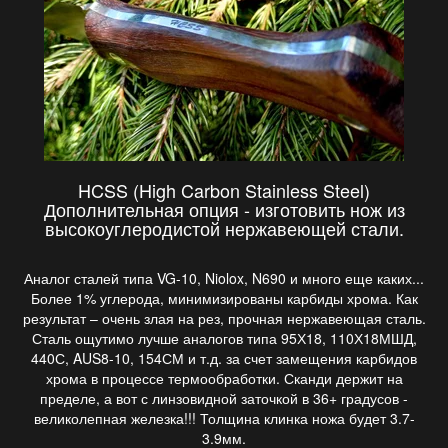
HCSS (High Carbon Stainless Steel)
Дополнительная опция - изготовить нож из
высокоуглеродистой нержавеющей стали.
Аналог сталей типа VG-10, Niolox, N690 и много еще каких...
Более 1% углерода, минимизированы карбиды хрома. Как
результат – очень злая на рез, прочная нержавеющая сталь.
Сталь ощутимо лучше аналогов типа 95Х18, 110Х18МШД,
440С, AUS8-10, 154СМ и т.д. за счет замещения карбидов
хрома в процессе термообработки. Сканди держит на
пределе, а вот с линзовидной заточкой в 36+ градусов -
великолепная железка!!! Толщина клинка ножа будет 3.7-
3.9мм.