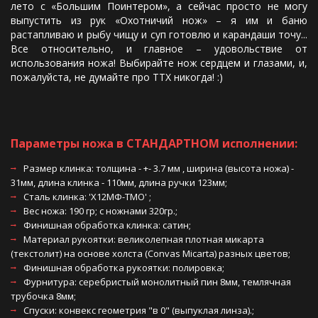
лето с «Большим Поинтером», а сейчас просто не могу
выпустить из рук «Охотничий нож» – я им и баню
растапливаю и рыбу чищу и суп готовлю и карандаши точу...
Все относительно, и главное – удовольствие от
использования ножа! Выбирайте нож сердцем и глазами, и,
пожалуйста, не думайте про ТТХ никогда! :)
Параметры ножа в СТАНДАРТНОМ исполнении: 
Размер клинка: толщина - +- 3.7 мм , ширина (высота ножа) - 
31мм, длина клинка - 110мм, длина ручки 123мм; 
Сталь клинка: 'Х12МФ-ТМО' ;
Вес ножа: 190 гр; с ножнами 320гр.;
Финишная обработка клинка: сатин;
Материал рукоятки: великолепная плотная микарта 
(текстолит) на основе холста (Convas Miсarta) разных цветов;
Финишная обработка рукоятки: полировка; 
Фурнитура: серебристый монолитный пин 8мм, темлячная 
трубочка 8мм;
Спуски: конвекс геометрия "в 0" (выпуклая линза).;