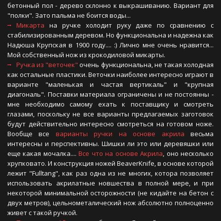
бетонный пол - дерево склонно к выкрашиванию. Вариант для
"полки". Зато пальма не боится воды...
Микарта
на ручке холодит руку даже по сравнению с
стабилизированным деревом. Но функциональна и надежна как
Надюша Крупская в 1900 году.... :) Лично мне очень нравится...
Мой собственный нож из крокодиловой микарты.
Ручка из "веточек"
очень функциональна, не такая холодная
как остальные пластики. Веточки наиболее интересно играют в
варианте "маленькая и частая вертикаль" и "крупная
диагональ". Поставки материала ограничены и не постоянны -
мне необходимо самому ехать к поставщику и смотреть
глазами, поскольку не все варианты предлагаемых заготовок
будут действительно интересно смотреться на готовом ноже.
Вообще все
варианты ручки на основе акрила
весьма
интересны и перспективны. Шишки ли это или деревяшки или
еще какая мочалка....
Все что на основе Акрила
, оно несколько
хрупковато. И конструкция ножей BeaverKnife, в основе которой
лежит "Fulltang", как раз одна из не многих, котора позволяет
использовать акрилатные новшества в полной мере, и при
некоторой минимальной осторожности (не кидайте на бетон с
двух метров), цельнометалический нож абсолютно полноценно
живет с такой ручкой.