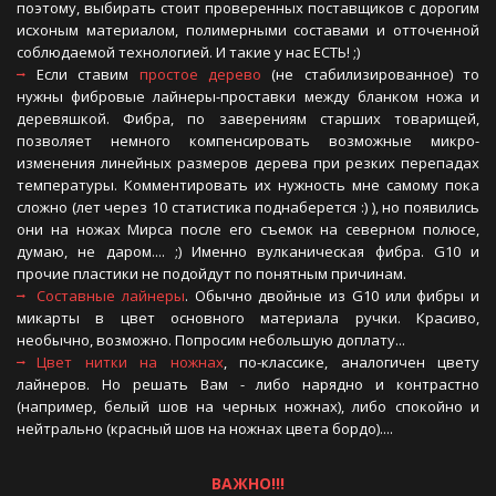
поэтому, выбирать стоит проверенных поставщиков с дорогим
исхоным материалом, полимерными составами и отточенной
соблюдаемой технологией. И такие у нас ЕСТЬ! ;)
Если ставим
простое дерево
(не стабилизированное) то
нужны фибровые лайнеры-проставки между бланком ножа и
деревяшкой. Фибра, по заверениям старших товарищей,
позволяет немного компенсировать возможные микро-
изменения линейных размеров дерева при резких перепадах
температуры. Комментировать их нужность мне самому пока
сложно (лет через 10 статистика поднаберется :) ), но появились
они на ножах Мирса после его съемок на северном полюсе,
думаю, не даром.... ;) Именно вулканическая фибра. G10 и
прочие пластики не подойдут по понятным причинам.
Составные лайнеры
. Обычно двойные из G10 или фибры и
микарты в цвет основного материала ручки. Красиво,
необычно, возможно. Попросим небольшую доплату...
Цвет нитки на ножнах
, по-классике, аналогичен цвету
лайнеров. Но решать Вам - либо нарядно и контрастно
(например, белый шов на черных ножнах), либо спокойно и
нейтрально (красный шов на ножнах цвета бордо)....
ВАЖНО!!!