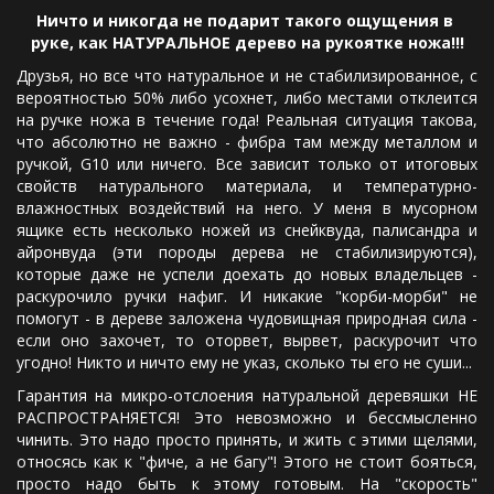
Ничто и никогда не подарит такого ощущения в 
руке, как НАТУРАЛЬНОЕ дерево на рукоятке ножа!!!
Друзья, но все что натуральное и не стабилизированное, с
вероятностью 50% либо усохнет, либо местами отклеится
на ручке ножа в течение года! Реальная ситуация такова,
что абсолютно не важно - фибра там между металлом и
ручкой, G10 или ничего. Все зависит только от итоговых
свойств натурального материала, и температурно-
влажностных воздействий на него. У меня в мусорном
ящике есть несколько ножей из снейквуда, палисандра и
айронвуда (эти породы дерева не стабилизируются),
которые даже не успели доехать до новых владельцев -
раскурочило ручки нафиг. И никакие "корби-морби" не
помогут - в дереве заложена чудовищная природная сила -
если оно захочет, то оторвет, вырвет, раскурочит что
угодно! Никто и ничто ему не указ, сколько ты его не суши...
Гарантия на микро-отслоения натуральной деревяшки НЕ
РАСПРОСТРАНЯЕТСЯ! Это невозможно и бессмысленно
чинить. Это надо просто принять, и жить с этими щелями,
относясь как к "фиче, а не багу"! Этого не стоит бояться,
просто надо быть к этому готовым. На "скорость"