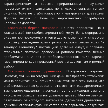
характеристикам и красоте приравниваем к лучшими
представителями палисандра, но с красно-черными тонами
рисунка. Тоже не стабилизируется - натуральная древесина.
Дорогая штука. С большой вероятностью потребуется
небольшая доплата.
Карельская береза прекрасна.
Во всех вариантах. Но с
классической (не стабилизированной) могут быть сюрпpизы в
виде не прогнозируемых пятен в цвете после пропитки маслом,
поскольку, последнее время рынок карелки совсем ушел "в
теневую экономику", поставщики долго не живут, и получить
стабильные поставки древесины ровного качества весьма
проблематично. А вот в стабилизированном виде карелка
гарантировано дает прекрасный цвет, а цветов там огромный
выбор!
Стабилизированная древесина.
Прекрасный вариант.
Пожалуй, лучший на сегодняшний день. Все прелести "стабилки"
можно прочитать в многочисленных статьях в сети. Важно, что
стабилизированная древесина - это, все-таки, еще древесина, и
тактильного ощущения пластика у нее нет, и холодит руку она
нисколь не больше чем натуральное дерево. Многое зависит,
безусловно, от исходного материала. Дерьмовая древесина и
дешевый стабилизирующий состав даст дерьмовый результат,