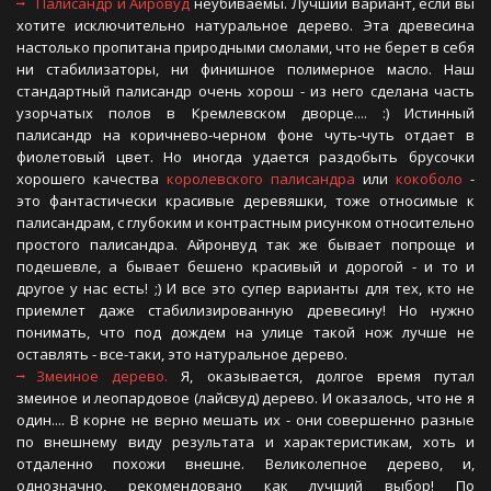
Палисандр и Айровуд
неубиваемы. Лучший вариант, если вы
хотите исключительно натуральное дерево. Эта древесина
настолько пропитана природными смолами, что не берет в себя
ни стабилизаторы, ни финишное полимерное масло. Наш
стандартный палисандр очень хорош - из него сделана часть
узорчатых полов в Кремлевском дворце.... :) Истинный
палисандр на коричнево-черном фоне чуть-чуть отдает в
фиолетовый цвет. Но иногда удается раздобыть брусочки
хорошего качества
королевского палисандра
или
кокоболо
-
это фантастически красивые деревяшки, тоже относимые к
палисандрам, с глубоким и контрастным рисунком относительно
простого палисандра. Айронвуд так же бывает попроще и
подешевле, а бывает бешено красивый и дорогой - и то и
другое у нас есть! ;) И все это супер варианты для тех, кто не
приемлет даже стабилизированную древесину! Но нужно
понимать, что под дождем на улице такой нож лучше не
оставлять - все-таки, это натуральное дерево.
Змеиное дерево.
Я, оказывается, долгое время путал
змеиное и леопардовое (лайсвуд) дерево. И оказалось, что не я
один.... В корне не верно мешать их - они совершенно разные
по внешнему виду результата и характеристикам, хоть и
отдаленно похожи внешне. Великолепное дерево, и,
однозначно, рекомендовано как лучший выбор! По