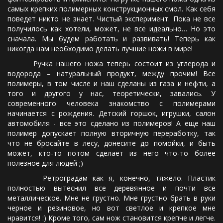
самых крепких полимерных конструкционных смол. Как себя
поведет никто не знает. Чистый эксперимент. Пока не все
получилось как хотели, может, не все идеально… Но это
сначала. Мы будем работать и развивать! Теперь как
никогда нам необходимо делать лучшие ножи в мире!
Ручка нашего ножа теперь состоит из углерода и
водорода – натуральный продукт, между прочим! Все
полимеры, в том числе и наш сделаны из газа и нефти, а
того и другого у нас, теоретически, завались. У
современного человека знакомство с полимерами
начинается с рождения. Детский горшок, игрушки, салон
автомобиля - все это сделано из полимеров! А еще наш
полимер допускает полную вторичную переработку, так
что не бросайте в лесу, донесите до помойки, и быть
может, кто-то потом сделает из него что-то более
полезное для людей ;)
Ретроградам как я, конечно, тяжело. Пластик
полностью вытеснил все деревянное и почти все
металлическое. Мне не грустно. Мне грустно брать в руки
черное и резиновое, но вот светлое и крепкое мне
нравится! :) Кроме того, сам нож становится крепче и легче.