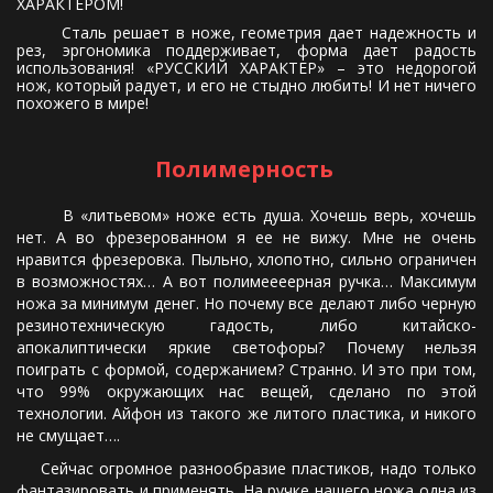
ХАРАКТЕРОМ!
Сталь решает в ноже, геометрия дает надежность и
рез, эргономика поддерживает, форма дает радость
использования! «РУССКИЙ ХАРАКТЕР» – это недорогой
нож, который радует, и его не стыдно любить! И нет ничего
похожего в мире!
Полимерность 
В «литьевом» ноже есть душа. Хочешь верь, хочешь
нет. А во фрезерованном я ее не вижу. Мне не очень
нравится фрезеровка. Пыльно, хлопотно, сильно ограничен
в возможностях… А вот полимеееерная ручка… Максимум
ножа за минимум денег. Но почему все делают либо черную
резинотехническую гадость, либо китайско-
апокалиптически яркие светофоры? Почему нельзя
поиграть с формой, содержанием? Странно. И это при том,
что 99% окружающих нас вещей, сделано по этой
технологии. Айфон из такого же литого пластика, и никого
не смущает….
Сейчас огромное разнообразие пластиков, надо только
фантазировать и применять. На ручке нашего ножа одна из