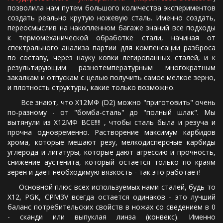
позволила нам путем большого количества экспериментов
создать реально крутую ножевую сталь. Именно создать,
переосмыслив на накопленном багаже знаний все подходы
к термомеханической обработке стали, начиная от
спектрального анализа партии для компенсации разброса
по составу, через науку ковки легированных сталей, и к
результирующим разнотемпературным многократным
закалкам и отпускам с целью получить самое мелкое зерно,
и плотность структуры, какие только возможно.
Все знают, что Х12МФ (D2) можно "приготовить" очень
по-разному - от "бомба-сталь" до "полный шлак". Мы
вытянули из Х12МФ ВСЕ!!!! , чтобы сталь была и резуча и
прочна одновременно. Растворение максимум карбидов
хрома, которые мешают резу, мелкодисперсные карбиды
углерода и лигатуры, которые дают агрессию и прочность,
снижение аустенита, который остается только по краям
зерен и дает необходимую вязкость - так это работает!
Основной плюс всех используемых нами сталей, будь то
Х12, PGK, CPM3V всегда остается одинаков - это лучший
баланс потребительских свойств в ножах со сведением в 0
- сканди или выпуклая линза (конвекс). Именно