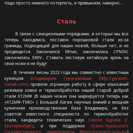
Надо просто немного потерпеть, и привыкнем, наверно…
Сталь
В связи с санкционными порядками, в которых мы все
теперь находимся, поставок порошковой стали из-за
границы, подходящей для наших ножей, больше нет, и не
предвидится. Закончился Elmax, закончилась CPM3V,
закончилась S90V... Ставить листовую китайскую хрень на
свои ножи я не буду!
В течение весны 2022 года мы совместно с известным
кузнецом
Владимиром Герасимовым (http://gerasim-
metall.com/)
провели огромную работу в сфере изысканий
режимов ковки и термообработки нашей старой доброй
стали Х12МФ (В наших ножах она маркируется теперь как
«Х12МФ-ТМО» ). Большой багаж научных знаний и мощная
кузнечная производственная база Владимира, не без
советов известного специалиста по термообработке
стали, кандидата технических наук
Сергея Бурова (г.
Екатеринбург)
, и при поддержке
Южно-Уральского
государственного университета (https://research.susu.ru/
)