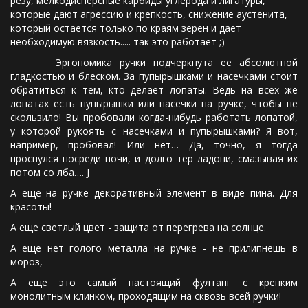
резу, мелкодисперсные карбиды углерода и лигатуры, 
которые дают агрессию и крепкость, снижение аустенита, 
который остается только по краям зерен и дает 
необходимую вязкость..... так это работает ;) 
Эргономика ручки подчеркнута ее абсолютной
гладкостью и блеском. За пупырышками и насечками стоит
обратиться к тем, кто делает лопаты. Ведь на всех же
лопатах есть пупырышки или насечки на ручке, чтобы не
скользило! Вы пробовали когда-нибудь работать лопатой,
у которой рукоять с насечками и пупырышками? Я вот,
например, пробовал! Или нет… Да, точно, я тогда
проснулся посреди ночи, и долго тер ладони, смазывая их
потом со лба…. J
А еще на ручке декоративный элемент в виде пина. Для
красоты!
А еще светлый цвет - защита от перегрева на солнце.
А еще нет голого металла на ручке - не прилипнешь в
мороз,
А еще это самый настоящий фултанг с крепким
монолитным клинком, проходящим на сквозь всей ручки!