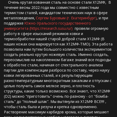
    Очень крутая кованная сталь на основе стали Х12МФ,  В 
течение весны 2022 года мы совместно с известным  
термистом сталей, кандидатом технических наук в сфере 
металловедения, 
Сергем Буровым (г. Екатеринбург)
, и при 
поддержке 
Южно-Уральского государственного 
университета (https://research.susu.ru/)
  провели огромную 
работу в сфере изысканий режимов ковки и 
термообработки нашей старой доброй стали Х12МФ (В 
наших ножах она маркируется как Х12МФ-ТМО). Эта работа 
позволила нам путем большого количества экспериментов 
создать реально крутую ножевую сталь. Именно создать, 
переосмыслив на накопленном багаже знаний все подходы 
к обработке стали, начиная от спектрального анализа 
партии для компенсации разброса по составу, через науку 
ковки легированных сталей, и к результирующим 
разнотемпературным многократным закалкам и отпускам с 
целью получить самое мелкое зерно, и плотность 
структуры, какие только возможно. Все знают, что Х12МФ 
(D2) можно "приготовить" очень по-разному - от "бомба-
сталь" до "полный шлак". Мы вытянули из Х12МФ ВСЕ!!!! , 
чтобы сталь была и резуча и крепка одновременно. 
Растворение максимум карбидов хрома, которые мешают 