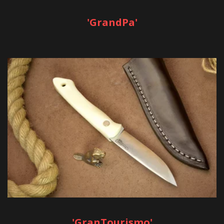
'GrandPa'
'GranTourismo'