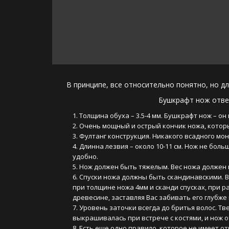
       В принципе, все относительно понятно, но 
Бушкрафт нож отве
Толщина обуха – 3.5-4 мм. Бушкрафт нож – он
Очень мощный и острый кончик ножа, которы
Фултанг конструкция. Никакого всадного мо
Длинна лезвия – около 10-11 см. Нож не бол
удобно.
Нож должен быть тяжелым. Вес ножа должен 
Спуски ножа должны быть скандинавскими. Во
при толщине ножа 4мм и сканди спусках, при ра
древесине, заставляя Вас забивать его глубже 
Уровень заточки всегда до бритья волос. Тв
выкрашивалась при встрече с костями, и нож от
Есть еще одно правило, которое не имеет от