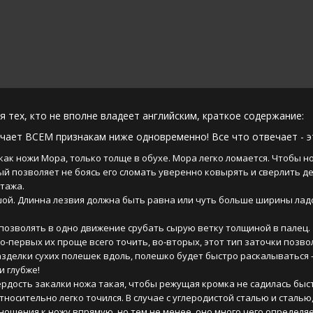
для тех, кто не вполне владеет английским, краткое содержание: 
чает ВСЕМ признакам ниже одновременно! Все что отвечает -
 как ножи Мора, только толще в обухе. Мора легко ломается. Чтобы но
й позволяет не боясь его сломать уверенно ковырять и сверлить д
нтажа.
ьшой. Длинна лезвия должна быть равна или чуть больше ширины ладон
позволять в одно движение срубать сырую ветку толщиной в палец. 
-первых их проще всего точить, во-вторых, этот тип заточки позвол
зделки сухих полешек вдоль, полешко будет быстро раскалываться - н
и глубже!
ердость закалки ножа такая, чтобы режущая кромка не садилась быстр
носительно легко точился. В случае с углеродистой сталью и сталью, 
ношения к ножу впрямую, но тем не менее, оно много чего определяе