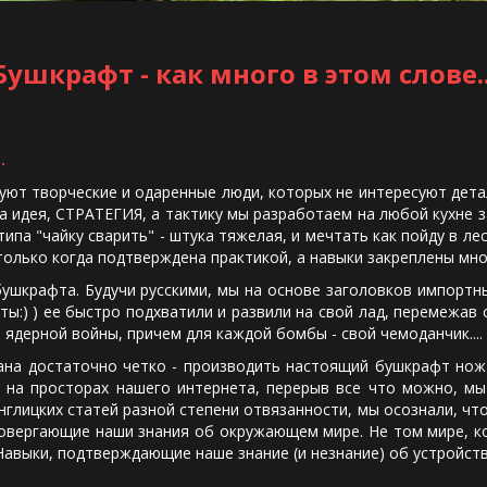
Бушкрафт - как много в этом слове..
.
т творческие и одаренные люди, которых не интересуют детал
идея, СТРАТЕГИЯ, а тактику мы разработаем на любой кухне за в
ипа "чайку сварить" - штука тяжелая, и мечтать как пойду в ле
а только когда подтверждена практикой, а навыки закреплены мн
крафта. Будучи русскими, мы на основе заголовков импортны
оты:) ) ее быстро подхватили и развили на свой лад, перемежа
ядерной войны, причем для каждой бомбы - свой чемоданчик.... 
достаточно четко - производить настоящий бушкрафт нож 
на просторах нашего интернета, перерыв все что можно, мы
нглицких статей разной степени отвязанности, мы осознали, чт
ровергающие наши знания об окружающем мире. Не том мире, к
Навыки, подтверждающие наше знание (и незнание) об устройст