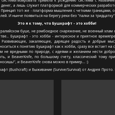
е систематизировать привела к рождению системы с названи
х денег, а лишь служит платформой для коммерческих разрабо
. Принцип тот-же - платформа мышления с четкими границами, о
й. И нынче появиться на берегу реки без "палки за тридцатку" у
Это я к тому, что Бушкрафт - это хобби!
ийском буше, не рэмбоидное снаряжение, не военный хлам с
ве... Бушкрафт - это хобби - интересное и приятное времяпр
. Развивающее, закаляющее, дарящее радость и добрые мыс
оситься к понятию Бушкрафт как к хобби, сразу все встает на св
ми не вредными по природе, с идеями и желанием нести добро,
ть, и BeaverKnife, по большому счету, классический тому пр
сишь!", и BeaverKnife снова можно в пример.... :)
Bushcraft) и Выживание (Survive/Survival) от Андрея Прото. К