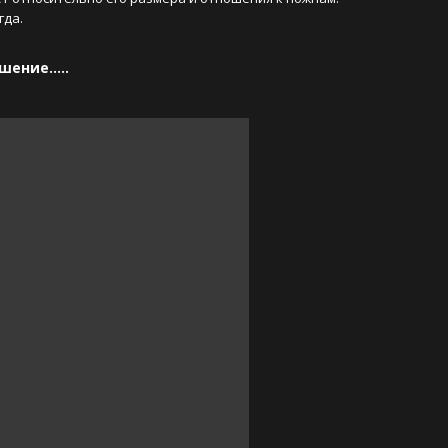
да. 
ение.....