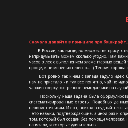
Сначала давайте в принципе про бушкрафт..
В России, как нигде, во множестве присутствую
напридумывать можем сколько угодно. Нам важна 
часов в лес с выполнением элементарных вещей т
проще, и не менее интересно.... ;) Теория хорош
Вот ровно так к нам с запада задуло идею буш
нам не пристало - и так все понятно, чай не иди
уложив сверху экстренные чемоданчики на случай 
Поскольку наша задача была сформулирована 
систематизированные ответы. Подобных данных 
первоисточникам. И вот, вникая в нудный текст а
- это навыки, подтверждающие, а иной раз и оп
том, который был создан без помощи человека. 
навязали, и которые удивительны.