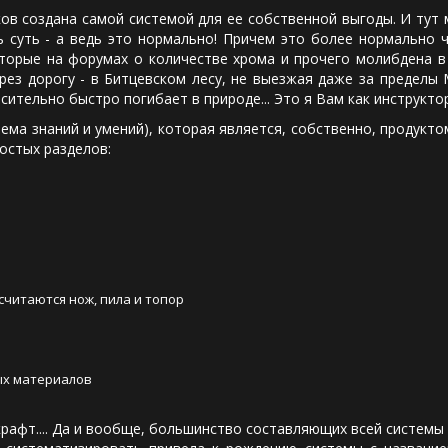
создана самой системой для ее собственной выгоды. И тут мы
сь суть - а ведь это нормально! Причем это более нормально 
которые на форумах о количестве хрома и прочего молибдена в
ерез дорогу - в Битцевском лесу, не выезжая даже за пределы 
сительно быстро погибает в природе... Это я Вам как инструкто
а знаний и умений), которая является, собственно, продуктом.
остых разделов:
считаются нож, пила и топор
ых материалов
афт.... Да и вообще, большинство составляющих всей системы