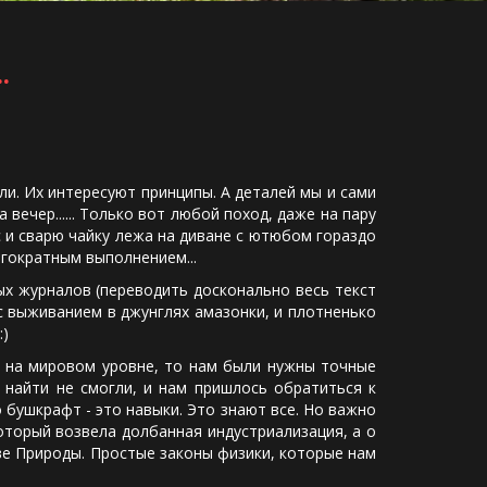
.
и. Их интересуют принципы. А деталей мы и сами
ечер...... Только вот любой поход, даже на пару
с и сварю чайку лежа на диване с ютюбом гораздо
огократным выполнением...
х журналов (переводить досконально весь текст
в с выживанием в джунглях амазонки, и плотненько
:)
на мировом уровне, то нам были нужны точные
 найти не смогли, и нам пришлось обратиться к
о бушкрафт - это навыки. Это знают все. Но важно
оторый возвела долбанная индустриализация, а о
ве Природы. Простые законы физики, которые нам