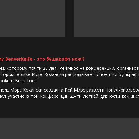
у BeaverKnife - это бушкрафт нож!?
 которому почти 25 лет, РейМирс на конференции, организов
 втором ролике Морс Кохански рассказывает о понятии бушкрафт
ookum Bush Tool.
. Морс Кохански создал, а Рей Мирс развил и популяризирова
мал участие в той конференции 25-ти летней давности как инс