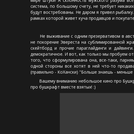
мире штуки! А склонность мужского разума вс
система, по большому счету, не требует никаки
будут востребованы. Не даром я привел рыбалку
рамках которой живет куча продавцов и покупателе
Не выживание с одним презервативом в австрал
не покорение Эвереста на сублимированной жрат
скейтборд и прочие параглайдинги и дайвинги
демократичное. И вот, как только мы пробуем отн
того, что сформулирована она, все-таки, парня
одной стороны все хотят в ней что-то продава
(правильно - КоХански) "Больше знаешь - меньше но
Вашему вниманию небольшое кино про Бушкрафт (
про бушкрафт вместе взятых! :)