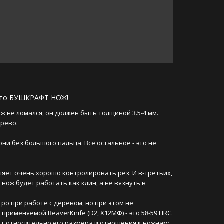
 это БУШКРАФТ НОЖ!
ж не ломался, он должен быть толщиной 3.5-4 мм. 
ерево.
и без большого пальца. Все остальное - это не 
яет очень хорошо контролировать рез. И в-третьих, 
ож будет работать как клин, а не вязнуть в 
о при работе с деревом, но при этом не 
применяемой BeaverKnife (D2, Х12МФ) - это 58-59 HRC.
т относительно его размера и отношения к ножнам:  