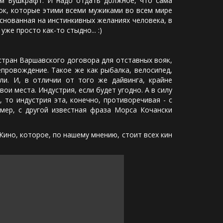
ем Бушкрафт. И надо отдать должное, что сама
ток, которые этими всеми мужиками во всем мире
снованная на инстинкивных желаниях человека, в
же просто как-то стыдно... :)
тран Варшавского договора для отставных вояк,
епровождение. Такое же как рыбалка, велосипед,
ли. И, в отличии от того же дайвинга, крайне
ои места. Индустрия, если будет угодно. А в силу
 то индустрия эта, конечно, противоречивая - с
имер, с другой известная фраза Морса Кочански
ино, которое, по нашему мнению, стоит всех кин