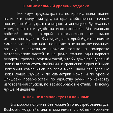
3. Минимальный уровень отделки
Минимум трудозатрат на полировку, вылизывание
пылинок и прочую мишуру, которая свойственна штучным
ножам, но без утраты изящности англицких буржуазных
форм, красоты и удобства использования. Максимально
рабочий нож, который относительно не жалко
использовать для любых задач, и который будет в прямом
смысле слова пылиться ... но в поле, а не на полке! Реальная
разница с заказными ножами только в полировке
металлических частей, и на ручке только один вариант
микарты. Уровень отделки такой, чтобы даже стандартный
нож был готов стать любимым. В сравнении с крупнейшими
ножевыми компаниями во всем мире, наши стандартные
ножи лучше! Лучше и по симметрии ножа, и по уровню
шлифовки поверхностей, по удобству ручки, по качеству
изготовления спусков, по термообработке стали... По всему
лучше. И дешевле! ;)
4. Нож не комплектуется ножнами
Его можно получить без ножен (это востребованно для
Bushcraft моделей), или в комплекте с любыми ножнами