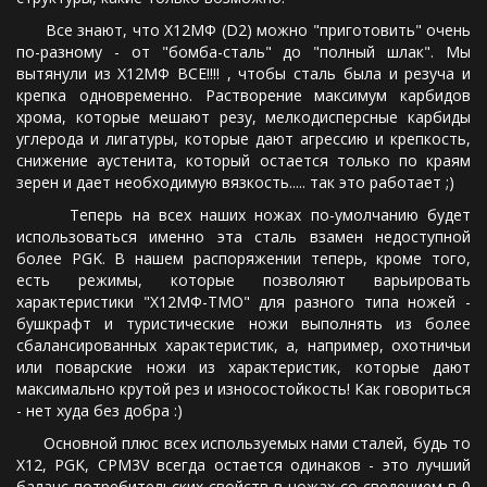
Все знают, что Х12МФ (D2) можно "приготовить" очень
по-разному - от "бомба-сталь" до "полный шлак". Мы
вытянули из Х12МФ ВСЕ!!!! , чтобы сталь была и резуча и
крепка одновременно. Растворение максимум карбидов
хрома, которые мешают резу, мелкодисперсные карбиды
углерода и лигатуры, которые дают агрессию и крепкость,
снижение аустенита, который остается только по краям
зерен и дает необходимую вязкость..... так это работает ;)
Теперь на всех наших ножах по-умолчанию будет
использоваться именно эта сталь взамен недоступной
более PGK. В нашем распоряжении теперь, кроме того,
есть режимы, которые позволяют варьировать
характеристики "Х12МФ-ТМО" для разного типа ножей -
бушкрафт и туристические ножи выполнять из более
сбалансированных характеристик, а, например, охотничьи
или поварские ножи из характеристик, которые дают
максимально крутой рез и износостойкость! Как говориться
- нет худа без добра :)
Основной плюс всех используемых нами сталей, будь то
Х12, PGK, CPM3V всегда остается одинаков - это лучший
баланс потребительских свойств в ножах со сведением в 0