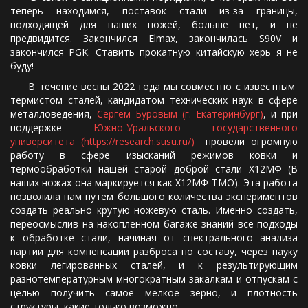
теперь находимся, поставок стали из-за границы,
подходящей для наших ножей, больше нет, и не
предвидится. Закончился Elmax, закончилась S90V и
закончился PGK. Ставить прокатную китайскую херь я не
буду!
В течение весны 2022 года мы совместно с известным
термистом сталей, кандидатом технических наук в сфере
металловедения,
Сергем Буровым (г. Екатеринбург)
, и при
поддержке
Южно-Уральского государственного
университета (https://research.susu.ru/)
провели огромную
работу в сфере изысканий режимов ковки и
термообработки нашей старой доброй стали Х12МФ (В
наших ножах она маркируется как Х12МФ-ТМО). Эта работа
позволила нам путем большого количества экспериментов
создать реально крутую ножевую сталь. Именно создать,
переосмыслив на накопленном багаже знаний все подходы
к обработке стали, начиная от спектрального анализа
партии для компенсации разброса по составу, через науку
ковки легированных сталей, и к результирующим
разнотемпературным многократным закалкам и отпускам с
целью получить самое мелкое зерно, и плотность
структуры, какие только возможно.