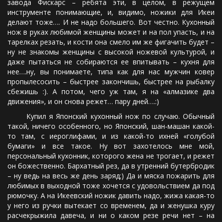
завода Фискарс – ребята эти, в целом, в режущем
инструменте понимающие, и, видимо, ножики для Икеи
делают тоже…. И не надо большего. Вот честно. Кухонный
нож в руках любимой женщины может и на пол упасть, и на
тарелках резать, и кости она смело им же фигачить будет –
ну не знакомы женщины с высокой ножевой культурой, и
даже пытаться не собираются ее впитывать – кухня для
нее….ну, вы понимаете, типа как для нас мужчин ковер
пропылесосить – быстрее закончишь, быстрее на рыбалку
сбежишь :). А потом, чего уж там, я на «алмазике два
движения», и он снова режет… пару дней….:)
Купил я Японский кухонный нож по случаю. Обычный
такой, ничего особенного, но Японский, шан-машан какой-
то там, с иероглифами, и из какой-то ихней «голубой
бумаги» и все такое. Ну вот захотелось мне мой,
персональный кухонник, которого жена не трогает, и режет
он божественно. Бархатный рез, да в утренний бутербродик
– ну ведь на весь же день заряд;) Да и мяска пожарить для
любимых в выходной тоже хочется с удовольствием да под
рюмочку. А на Икеевский ножик давить надо, жижа какая-то
у него из ручки вытекает со временем, да и женушка куру
расчекрыжила давеча, и ни о каком резе речи нет – на