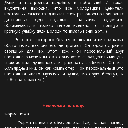
Души и настроения надобно, и побольше! И такая
вкуснятина выходит, что все молодецкие ценители
восточных изысков задвигают свои разговоры о приправах
диковинных куда подальше, пальчики задумчиво
облизывают, и только теперь всецело тот прищур и
кроткую улыбку дяди Володи понимать начинают…)
Это нож, которого боятся женщины, и ни при каких
обстоятельствах они его не трогают. Он адски острый и
страшный для них. Этот нож - он персональный друг
настоящего мужчины, с которым хочется разделить минуты
спокойствия душевного, и радовать любимых. Он как
бильярдный кий, он как компьютер – он персональный! Это
настоящая чисто мужская игрушка, которую берегут, и
любят за характер :)
Немножко по делу.
Форма ножа.
Форма ничем не обусловлена. Так, на наш взгляд,