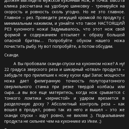
должен выглядеть мужской кухонный нож, и точка. Высота
клинка рассчитана на удобную шинковку - тренируйся на
скорость и ровность сколь угодно. Но не это главное.
Главное – рез. Проведите режущей кромкой по продукту с
минимальным нажимом, и узнайте что такое НАСТОЯЩИЙ
РЕЗ кухонного ножа! Задумывалось, что этот нож свой
формой и содержанием отсылает к образу большой
опасной бритвы…. Попробуйте обухом нашего ножа
почистить рыбу. Ну вот попробуйте, а потом обсудим.
Сканди.
А Вы пробовали сканди-спуски на кухонном ноже? А ну!
22 градуса зверского реза и шикарный «отвал» продукта –
забудьте про прилипшие к ножу куски еды! Запас мощности
ножа дает филигранную точность полуторатонного
сверлильного станка при резке твердой колбасы или
сыра….а вы все еще материтесь, когда нож срывается с
тонкого ломтика «зернистой» и ударом врезается в
разделочную доску ? Абсолютный контроль реза – как
вошел в продукт, ровно так из него и вышел – это же
сканди спуски - идут ровно, не вихляя ;). Подкалывание
продукта не сильнее чем на кухоннике из Икеи. ;)