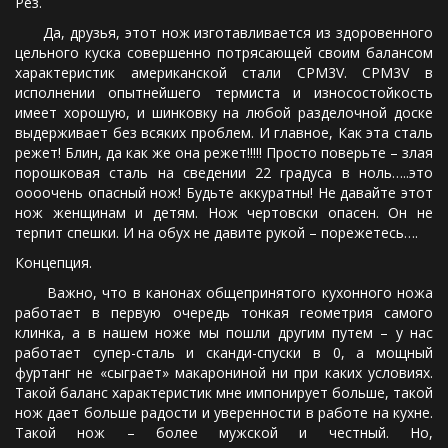
Рез.
Да, друзья, этот нож изготавливается из здоровенного
цельного куска совершенно потрясающей своим балансом
характеристик американской стали CPM3V. CPM3V в
исполнении опытнейшего термиста и износостойкость
имеет хорошую, и шинковку на любой разделочной доске
выдерживает без всяких проблем. И главное, Как эта сталь
режет! Блин, да как же она режет!!!!! Просто поверьте – злая
порошковая сталь на сведении 22 градуса в ноль…..это
оооочень опасный нож! Будьте аккуратны! Не давайте этот
нож женщинам и детям. Нож чертовски опасен. Он не
терпит спешки. И на обух не давите рукой – порежетесь….
Концепция.
Важно, что в канонах общепринятого кухонного ножа
работает в первую очередь тонкая геометрия самого
клинка, а в нашем ноже мы пошли другим путем – у нас
работает супер-сталь и сканди-спуски в 0, а мощный
фуртанг не «сыграет» макарониной ни при каких условиях.
Такой баланс характеристик мне импонирует больше, такой
нож дает больше радости и уверенности в работе на кухне.
Такой нож – более мужской и честный. Но,