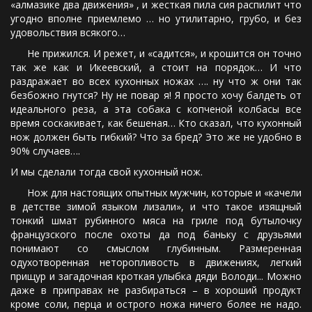
«алмазике два движения» , и жесткая пила сия распилит что
угодно вполне приемлемо … но утилитарно, грубо, и без
удовольствия всякого…
Не прижился. И режет, и «садится», и крошится он точно
так же как и Икеевский, а стоит на порядок… И что
раздражает во всех кухонных ножах …. ну что ж они так
безбожно гнутся? Ну не повар я! Я просто хочу балдеть от
идеального реза, а эта собака с копченой колбасы все
время соскакивает, как бешеная… Кто сказал, что кухонный
нож должен быть гибкий? Что за бред? Это же не удобно в
90% случаев….
И мы сделали тогда свой кухонный нож.
Нож для настоящих опытных мужчин, которые и «качели
в детстве зимой языком лизали», и что такое изящный
тонкий шмат рубинного мяса на гриле под бутылочку
французского после охоты да под баньку с друзьями
понимают со смыслом глубинным. Размеренная
одухотворенная неторопливость в движениях, легкий
прищур и загадочная кроткая улыбка дяди Володи... Можно
даже в приправах не разбираться – в хороший продукт
кроме соли, перца и острого ножа ничего более не надо.