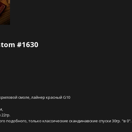
stom #1630
риловой смоле, лайнер красный G10 
, 
 22гр.
ого подобного, только классические скандинавские спуски 30гр. "в 0