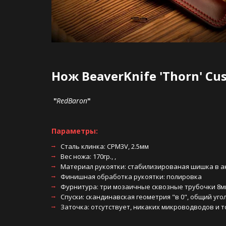
Нож BeaverKnife 'Thorn' Cu
 "
RedBaron
"  
Параметры:
Сталь клинка: CPM3V, 2.5мм 
Вес ножа: 170гр., , 
Материал рукоятки: стабилизированая шишка в ак
Финишная обработка рукоятки: полировка 
Фурнитура: три мозаичные сквозные трубочки 8мм
Спуски: скандинавская геометрия "в 0", общий угол
Заточка: отсутствует, никаких микроводводов и т