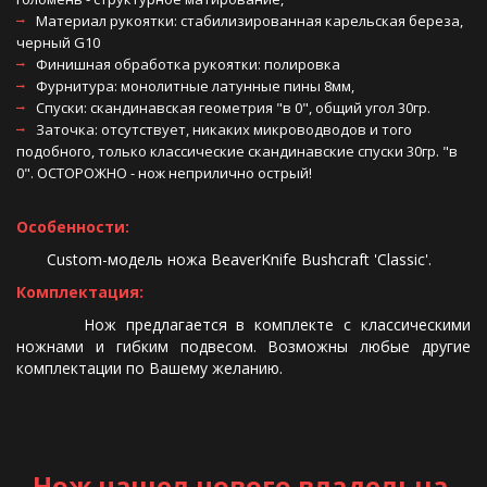
Материал рукоятки: стабилизированная карельская береза, 
черный G10 
Финишная обработка рукоятки: полировка 
Фурнитура: монолитные латунные пины 8мм, 
Спуски: скандинавская геометрия "в 0", общий угол 30гр.
Заточка: отсутствует, никаких микроводводов и того 
подобного, только классические скандинавские спуски 30гр. "в 
0". ОСТОРОЖНО - нож неприлично острый! 
Особенности:
Custom-модель ножа BeaverKnife Bushcraft 'Classic'.
Комплектация:
Нож предлагается в комплекте с классическими
ножнами и гибким подвесом. Возможны любые другие
комплектации по Вашему желанию.
Нож нашел нового владельца 