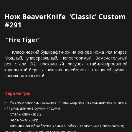
Нож BeaverKnife  'Classic' Custom 
#291
 "Fire Tiger" 
Классический бушкрафт-нож на основе ножа Рея Мирса.
Мощный, универсальный, неповторимый. Замечательный
рез стали D2, прекрасный рисунок стабилизированной
карельской березы, никаких переборов с толщиной ручки -
сплошная классика!
Параметры:
Размер клинка: толщина - 4 мм, ширина - 32мм, длинна клинка 
- 112мм, длинна ручки - 125мм 
Сталь клинка: D2, 
Вес ножа: 239гр., 
Финишная обработка клинка: обух - зеркальная полировка; 
голомень - структурное матирование, 