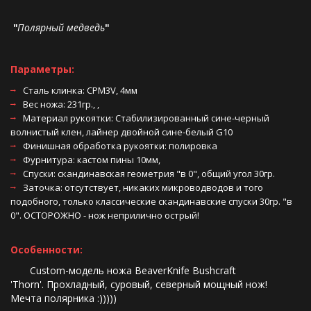
 "
Полярный медведь
"  
Параметры:
Сталь клинка: CPM3V, 4мм 
Вес ножа: 231гр., , 
Материал рукоятки: Стабилизированный сине-черный 
волнистый клен, лайнер двойной сине-белый G10 
Финишная обработка рукоятки: полировка 
Фурнитура: кастом пины 10мм, 
Спуски: скандинавская геометрия "в 0", общий угол 30гр.
Заточка: отсутствует, никаких микроводводов и того 
подобного, только классические скандинавские спуски 30гр. "в 
0". ОСТОРОЖНО - нож неприлично острый! 
Особенности:
       Custom-модель ножа BeaverKnife Bushcraft 
'Thorn'. Прохладный, суровый, северный мощный нож! 
Мечта полярника :)))))