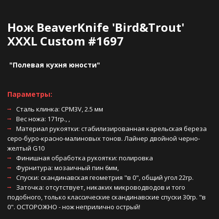
Нож BeaverKnife 'Bird&Trout' 
XXXL Custom #1697
 "Полевая кухня юности"  
Параметры:
Сталь клинка: CPM3V, 2.5 мм 
Вес ножа: 171гр., , 
Материал рукоятки: стабилизированная карельская береза 
серо-буро-красно-малиновых тонов. Лайнер двойной черно-
желтый G10 
Финишная обработка рукоятки: полировка 
Фурнитура: мозаичный пин 6мм, 
Спуски: скандинавская геометрия "в 0", общий угол 22гр.
Заточка: отсутствует, никаких микроводводов и того 
подобного, только классические скандинавские спуски 30гр. "в 
0". ОСТОРОЖНО - нож неприлично острый! 