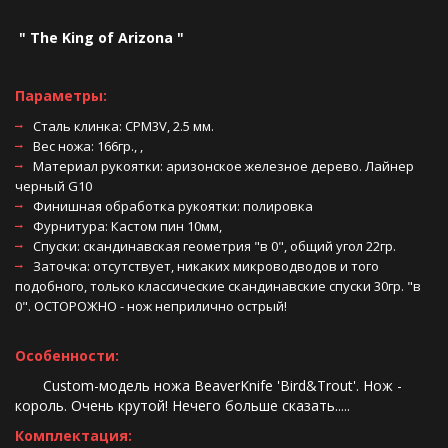
 " The King of Arizona "  
Параметры:
Сталь клинка: CPM3V, 2.5 мм. 
Вес ножа: 166гр., , 
Материал рукоятки: аризонское железное дерево. Лайнер 
черный G10 
Финишная обработка рукоятки: полировка 
Фурнитура: Кастом пин 10мм, 
Спуски: скандинавская геометрия "в 0", общий угол 22гр.
Заточка: отсутствует, никаких микроводводов и того 
подобного, только классические скандинавские спуски 30гр. "в 
0". ОСТОРОЖНО - нож неприлично острый! 
Особенности:
       Custom-модель ножа BeaverKnife 'Bird&Trout'. Нож - 
король. Очень крутой! Нечего больше сказать.....
Комплектация: