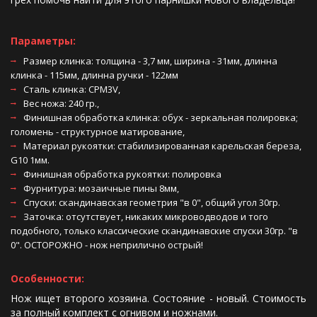
Параметры: 
Размер клинка: толщина - 3,7 мм, ширина - 31мм, длинна 
клинка - 115мм, длинна ручки - 122мм 
Сталь клинка: CPM3V, 
Вес ножа: 240 гр., 
Финишная обработка клинка: обух - зеркальная полировка; 
голомень - структурное матирование, 
Материал рукоятки: стабилизированная карельская береза, 
G10 1мм.
Финишная обработка рукоятки: полировка 
Фурнитура: мозаичные пины 8мм, 
Спуски: скандинавская геометрия "в 0", общий угол 30гр.
Заточка: отсутствует, никаких микроводводов и того 
подобного, только классические скандинавские спуски 30гр. "в 
0". ОСТОРОЖНО - нож неприлично острый! 
Особенности: 
Нож ищет второго хозяина. Состояние - новый. Стоимость
за полный комплект с огнивом и ножнами.