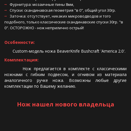
Фурнитура: мозаичные пины 8мм, 
Спуски: скандинавская геометрия "в 0", общий угол 30гр.
Заточка: отсутствует, никаких микроводводов и того 
подобного, только классические скандинавские спуски 30гр. "в 
0". ОСТОРОЖНО - нож неприлично острый! 
Особенности:
       Custom-модель ножа BeaverKnife Bushcraft 'America 2.0'. 
Комплектация:
Нож предлагается в комплекте с классическими
ножнами с гибким подвесом, и огнивом из материала
аналогичного ручке ножа. Возможны любые другие
комплектации по Вашему желанию.
Нож нашел нового владельца