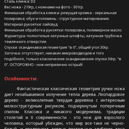
Сталь клинка: D2
Вес ножа - 219гр, с ножнами на фото - 301гр.
Финишная обработка клинка: режущая кромка - зеркальная
полировка; обух и голомень - структурное матирование.
Материал рукоятки: лайсвуд
Финишная обработка рукоятки: полировка, полимерное масло.
Фурнитура: полнотелые латунные штифты, латунная трубочка
темлячного отверстия.
Спуски: скандинавская геометрия "в 0", общий угол 30гр.
Заточка: отсутствует, никаких микроводводов и того
подобного, только классические скандинавские спуски 30гр. "в
0". ОСТОРОЖНО - нож неприлично острый!
Особенности:
Фантастическая классическая геометрия ручки ножа
дает незабываемое излучение тепла дерева. Леопардовое
дерево - великолепная твердая деревяха с интересным
мелкоструктурным рисунком, подчеркнутым поперечным
спилом. Классика и никакого модернизма, традиции
столетий и 0 современности - это нож для взрослого
человека, который убежден, что мир все-таки не черно-
белый, и предпочтет теплые постельные глубокие тона