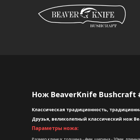
Нож BeaverKnife Bushcraft
Классическая традиционность, традиционна
Друзья, великолепный классический нож Bea
Параметры ножа:
Размер клинка: толщина - 4мм, ширина - 30мм, длинн