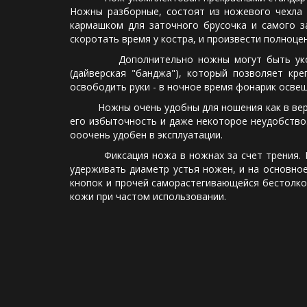
Ножны разборные, состоят из ножевого чехла
кармашком для заточного брусочка и самого з
скоротать время у костра, и произвести полноце
Дополнительно ножны могут быть укомплек
(дайверская "банджа"), который позволяет кр
освободить руки - в ночное время фонарик освещ
Ножны очень удобны для ношения как в вертик
его избыточность и даже некоторое неудобство
ооочень удобен в эксплуатации.
Фиксация ножа в ножнах за счет трения. Приж
удерживать диаметр устья ножен, и на основное
кнопок и прочей саморастегивающейся бестолко
кожи при частом использовании.