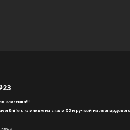
 #23
я классика!!!
verKnife с клинком из стали D2 и ручкой из леопардового
а 230мм.