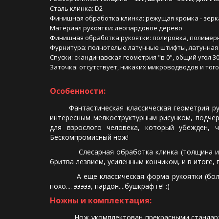
Сталь клинка: D2
Финишная обработка клинка: режущая кромка - зерка
Материал рукоятки: леопардовое дерево
Финишная обработка рукоятки: полировка, полимер
Фурнитура: полнотелые латунные штифты, латунная 
Спуски: скандинавская геометрия "в 0", общий угол 30
Заточка: отсутствует, никаких микроводводов и того
Особенности:
Фантастическая классическая геометрия ручки
интересным мелкоструктурным рисунком, подчер
для взрослого человека, который убежден, 
Бескомпромисный нож!
Слесарная обработка клинка (толщина и геом
бритва лезвием, усиленным кончиком, и в итоге, 
А еще классическая форма рукоятки (более то
похо.... эээээ, пардон....бушкрафте! :)
Ножны и комплектация:
Нож укомплектован прекрасными стандартным