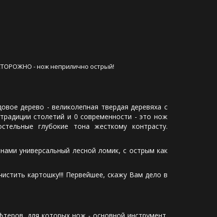
 ОСТОРОЖНО - нож неприлично острый!
вое дерево - великолепная твердая деревяха с
традиции столетий и 0 современности - это нож
стельные глубокие тона жесткому контрасту.
ми универсальный лесной ломик, с острым как
тить картошку!!! Первейшее, скажу Вам дело в
ов, для которых нож - основной инструмент.