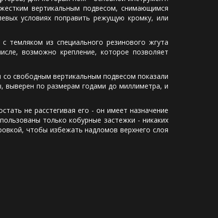
 жестким вертикальным подвесом, снимающимся
левых условиях поправить режущую кромку, или
емляком из специального резинового жгута
числе, возможно крепление, которое позволяет
 со свободным вертикальным подвесом показали
, выверен по размерам годами до миллиметра, и
ать не расстегивая его - он имеет назначение
спользованы только кобурные застежки - никаких
ровкой, чтобы избежать надломов верхнего слоя