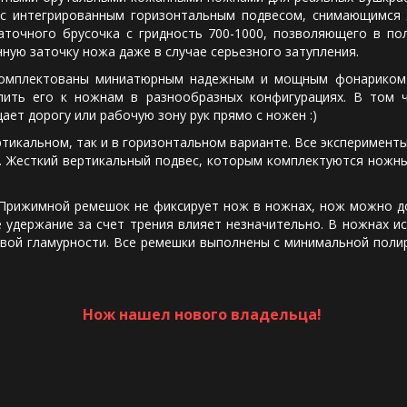
 с интегрированным горизонтальным подвесом, снимающимся
аточного брусочка с гридность 700-1000, позволяющего в по
нную заточку ножа даже в случае серьезного затупления.
тованы миниатюрным надежным и мощным фонариком с т
епить его к ножнам в разнообразных конфигурациях. В том 
ает дорогу или рабочую зону рук прямо с ножен :)
альном, так и в горизонтальном варианте. Все эксперименты
. Жесткий вертикальный подвес, которым комплектуются ножны
имной ремешок не фиксирует нож в ножнах, нож можно дост
 удержание за счет трения влияет незначительно. В ножнах и
вой гламурности. Все ремешки выполнены с минимальной поли
Нож нашел нового владельца!