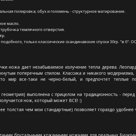
льная полировка; обух и голомень - структурное матирование.
ное масло.
трубочка темлячного отверстия.
гр.
 подобного, только классические скандинавские спуски 30гр. "в 0".
 ножа дает незабываемое излучение тепла дерева. Леопардо
кнутым поперечным спилом. Классика и никакого модернизма, 
что мир все-таки не черно-белый, и предпочтет теплые по
етрия) выполнена с прицелом на традиционность - перед на
получается нож, который может ВСЕ! :)
лстая чем мои стандартные) позволяет гораздо удобнее чис
и брутальными кожанными ножнами для реальных Бушкрафтер