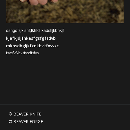
dshgdfsjklshf;lkhfd'lkadsfljkbnkjf
kjafkjdjfnkasfgsfgfsdvb
mknsdbgljkfxnkbvl;fxvvxc
fxvsfvfxbvsfvsdfsfvs
© BEAVER KNIFE  
© BEAVER FORGE